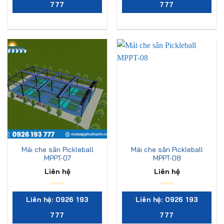
777
777
Mái che sân Pickleball
Mái che sân Pickleball
MPPT-07
MPPT-08
Liên hệ
Liên hệ
Liên hệ: 0926 193
Liên hệ: 0926 193
777
777