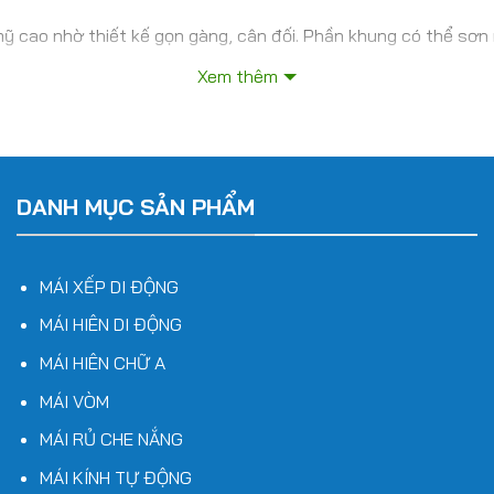
ỹ cao nhờ thiết kế gọn gàng, cân đối. Phần khung có thể sơn 
g cách kiến trúc từ hiện đại đến truyền thống.
Xem thêm
ái hiên chữ A với kích thước linh hoạt, phục vụ cho các nhu c
DANH MỤC SẢN PHẨM
MÁI XẾP DI ĐỘNG
MÁI HIÊN DI ĐỘNG
MÁI HIÊN CHỮ A
sản phẩm
MÁI VÒM
MÁI RỦ CHE NẮNG
 dụng cụ thể của từng khách hàng, từ quy mô nhỏ lẻ cho đến 
MÁI KÍNH TỰ ĐỘNG