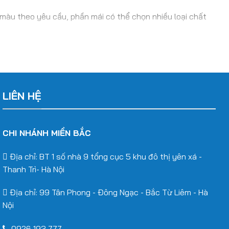
màu theo yêu cầu, phần mái có thể chọn nhiều loại chất
ầu thực tế sau:
LIÊN HỆ
CHI NHÁNH MIỀN BẮC
Địa chỉ: BT 1 số nhà 9 tổng cục 5 khu đô thị yên xá -
Thanh Trì- Hà Nội
Địa chỉ: 99 Tân Phong - Đông Ngạc - Bắc Từ Liêm - Hà
Nội
những công trình diện tích lớn.
0926 193 777