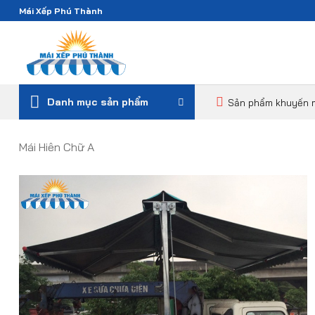
Bỏ
Mái Xếp Phú Thành
qua
nội
dung
Danh mục sản phẩm
Sản phẩm khuyến 
Mái Hiên Chữ A