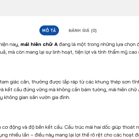
MÔ TẢ
ĐÁNH GIÁ (0)
hiện nay,
mái hiên chữ A
đang là một trong những lựa chọn 
 mà còn mang lại sự linh hoạt, tiện lợi và tính thẩm mỹ cao ch
nh tam giác cân, thường được lắp ráp từ các khung thép sơn tĩ
và kết cấu đứng vững mà không cần bám tường, mái hiên chữ A
ay không gian sân vườn gia đình.
cơ động và độ bền kết cấu. Cấu trúc mái hai dốc giúp thoát nư
dụng nhiều lần – điều này mang lại lợi thế rõ rệt cho các hoạt