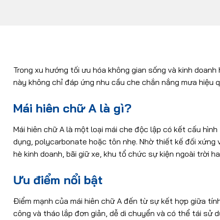
Trong xu hướng tối ưu hóa không gian sống và kinh doanh 
này không chỉ đáp ứng nhu cầu che chắn nắng mưa hiệu quả,
Mái hiên chữ A là gì?
Mái hiên chữ A là một loại mái che độc lập có kết cấu hì
dụng, polycarbonate hoặc tôn nhẹ. Nhờ thiết kế đối xứng 
hè kinh doanh, bãi giữ xe, khu tổ chức sự kiện ngoài trời h
Ưu điểm nổi bật
Điểm mạnh của mái hiên chữ A đến từ sự kết hợp giữa tính 
công và tháo lắp đơn giản, dễ di chuyển và có thể tái sử 