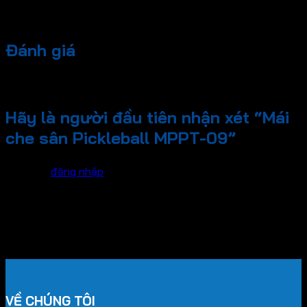
Đánh giá
Chưa có đánh giá nào.
Hãy là người đầu tiên nhận xét “Mái
che sân Pickleball MPPT-09”
Bạn phải
đăng nhập
để gửi đánh giá.
VỀ CHÚNG TÔI