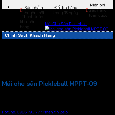
Miễn phí
Sản phẩm
Đổi trả hàng
giao hàng
khuyến mãi
trong 15 ngày
toàn quốc
Thanh toán
khi nhận
Mái Che Sân Pickleball
hàng
Chính Sách Khách Hàng
Hỗ trợ lắp đặt bạt che nắng mưa tại nhà
Hỗ trợ ĐỔI TRẢ sản phẩm lỗi - sai loại và kích thước.
Bảo hành thời gian dài chu đáo, chuyên nghiệp
Mái che sân Pickleball MPPT-09
Liên hệ
Hotline: 0926 193 777
Nhắn tin Zalo