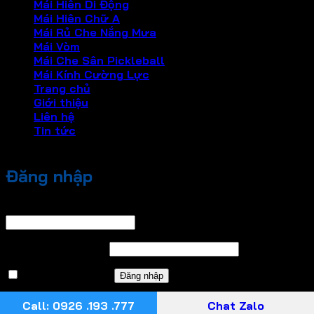
Mái Hiên Di Động
Mái Hiên Chữ A
Mái Rủ Che Nắng Mưa
Mái Vòm
Mái Che Sân Pickleball
Mái Kính Cường Lực
Trang chủ
Giới thiệu
Liên hệ
Tin tức
Đăng nhập
Tên tài khoản hoặc địa chỉ email
*
Bắt buộc
Mật khẩu
*
Bắt buộc
Ghi nhớ mật khẩu
Đăng nhập
Quên mật khẩu?
Call: 0926 .193 .777
Chat Zalo