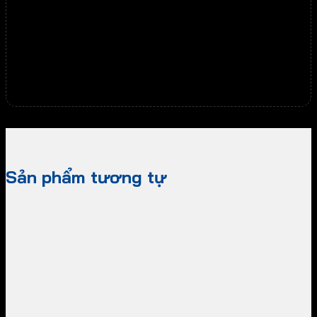
Miễn phí
Giao hàng
Ship COD Toàn Quốc.
Hướng dẫn Sử Dụng & Lắp Đặt Tại Nhà.
Sản phẩm tương tự