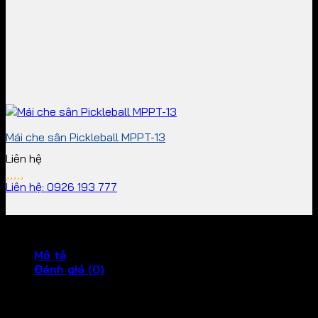
Mái che sân Pickleball MPPT-13
Liên hệ
Liên hệ: 0926 193 777
Mô tả
Đánh giá (0)
Open this in UX Builder to add and edit content