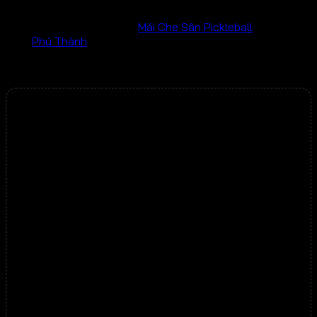
SKU:
MPPT-09
Danh mục:
Mái Che Sân Pickleball
Thương
hiệu:
Phú Thành
Bộ sản phẩm:
Sản phẩm chính hãng mới 100%.
Bảo hành chu đáo đến
5 năm
chính hãng
Thương hiệu Uy Tín Số 1 VN
Khuyến mãi giảm đến 70%.
Tư vấn tận tình chính xác.
Kỹ thuật lắp đặt, chuyên nghiệp.