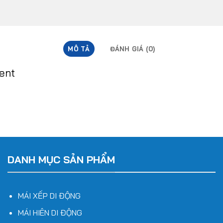
MÔ TẢ
ĐÁNH GIÁ (0)
tent
DANH MỤC SẢN PHẨM
MÁI XẾP DI ĐỘNG
MÁI HIÊN DI ĐỘNG