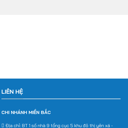
LIÊN HỆ
CHI NHÁNH MIỀN BẮC
Địa chỉ: BT 1 số nhà 9 tổng cục 5 khu đô thị yên xá -