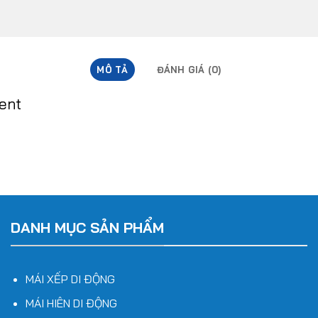
MÔ TẢ
ĐÁNH GIÁ (0)
tent
DANH MỤC SẢN PHẨM
MÁI XẾP DI ĐỘNG
MÁI HIÊN DI ĐỘNG