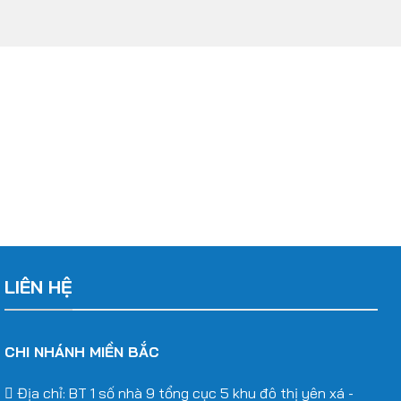
LIÊN HỆ
CHI NHÁNH MIỀN BẮC
Địa chỉ: BT 1 số nhà 9 tổng cục 5 khu đô thị yên xá -