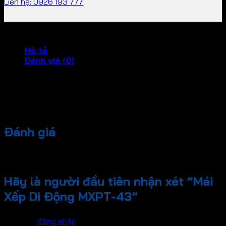
Liên hệ: 0926 193 777
Mô tả
Đánh giá (0)
Open this in UX Builder to add and edit content
Đánh giá
Chưa có đánh giá nào.
Hãy là người đầu tiên nhận xét “Mái
Xếp Di Động MXPT-43”
Bạn phải
đăng nhập
để gửi đánh giá.