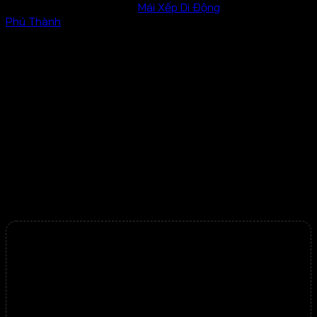
SKU:
MXPT-43
Danh mục:
Mái Xếp Di Động
Thương hiệu:
Phú Thành
Bộ sản phẩm:
Sản phẩm chính hãng mới 100%.