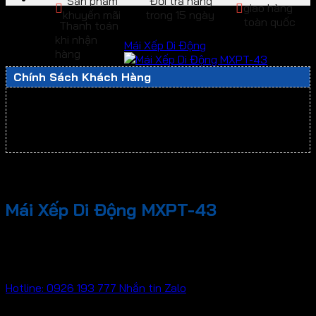
Sản phẩm
Đổi trả hàng
giao hàng
khuyến mãi
trong 15 ngày
toàn quốc
Thanh toán
khi nhận
Mái Xếp Di Động
hàng
Chính Sách Khách Hàng
Hỗ trợ lắp đặt bạt che nắng mưa tại nhà
Hỗ trợ ĐỔI TRẢ sản phẩm lỗi - sai loại và kích thước.
Bảo hành thời gian dài chu đáo, chuyên nghiệp
Mái Xếp Di Động MXPT-43
Liên hệ
Hotline: 0926 193 777
Nhắn tin Zalo