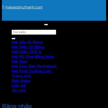
maixepphuthanh.com
2026 ©
Hoà Phát Star
Tìm
kiếm:
Mái Xếp Di Động
Mái Hiên Di Động
Mái Hiên Chữ A
Mái Rủ Che Nắng Mưa
Mái Vòm
Mái Che Sân Pickleball
Mái Kính Cường Lực
Trang chủ
Giới thiệu
Liên hệ
Tin tức
Đăng nhập