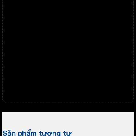
Bảo hành chu đáo đến
5 năm
chính hãng
Thương hiệu Uy Tín Số 1 VN
Khuyến mãi giảm đến 70%.
Tư vấn tận tình chính xác.
Kỹ thuật lắp đặt, chuyên nghiệp.
Miễn phí
Giao hàng
Ship COD Toàn Quốc.
Hướng dẫn Sử Dụng & Lắp Đặt Tại Nhà.
Sản phẩm tương tự