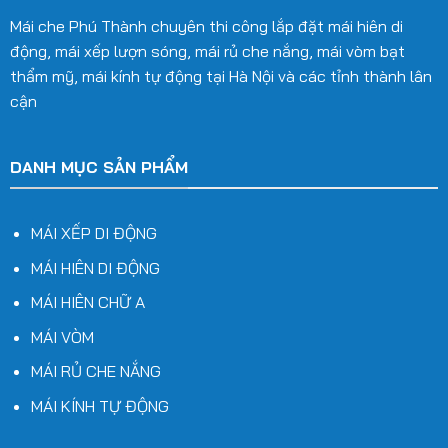
nhiệt và chống thấm tốt.
Mái che Phú Thành chuyên thi công lắp đặt mái hiên di
động, mái xếp lượn sóng, mái rủ che nắng, mái vòm bạt
Đặc điểm nổi bật – Kết hợp giữa
thẩm mỹ, mái kính tự động tại Hà Nội và các tỉnh thành lân
cận
chức năng và thiết kế
Tạo không gian che mát hiệu quả, hạn chế tối đa ảnh
DANH MỤC SẢN PHẨM
hưởng từ nắng, mưa mà vẫn đảm bảo ánh sáng tự
nhiên.
MÁI XẾP DI ĐỘNG
Kết cấu khung vòm có khả năng chịu lực tốt, hạn chế
MÁI HIÊN DI ĐỘNG
võng, cong trong quá trình sử dụng lâu dài.
MÁI HIÊN CHỮ A
Có thể tích hợp hệ thống đèn chiếu sáng, quạt trần
MÁI VÒM
hoặc hệ khung treo trang trí.
MÁI RỦ CHE NẮNG
Dễ bảo trì, vệ sinh và thay mới vật liệu khi cần thiết.
MÁI KÍNH TỰ ĐỘNG
Ứng dụng linh hoạt – Phù hợp mọi