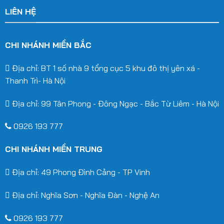
LIÊN HỆ
công trình
Mái vòm được ứng dụng rộng rãi trong nhiều không gian:
CHI NHÁNH MIỀN BẮC
Che sảnh ra vào tòa nhà, biệt thự, khách sạn
Địa chỉ: BT 1 số nhà 9 tổng cục 5 khu đô thị yên xá -
Thanh Trì- Hà Nội
Mái che hồ bơi, sân chơi, nhà xe, sân thượng
Địa chỉ: 99 Tân Phong - Đông Ngạc - Bắc Từ Liêm - Hà Nội
Quán café sân vườn, nhà hàng ngoài trời
0926 193 777
Khuôn viên trường học, nhà chờ công cộng
CHI NHÁNH MIỀN TRUNG
Quy trình thi công – Khoa học và
Địa chỉ: 49 Phong Đình Cảng - TP Vinh
chuyên nghiệp
Địa chỉ: Nghĩa Sơn - Nghĩa Đàn - Nghệ An
Mái Xếp Phú Thành trực tiếp khảo sát hiện trạng, tư vấn
thiết kế phù hợp với đặc điểm công trình và ngân sách
0926 193 777
của khách hàng. Chúng tôi sử dụng máy móc hiện đại,