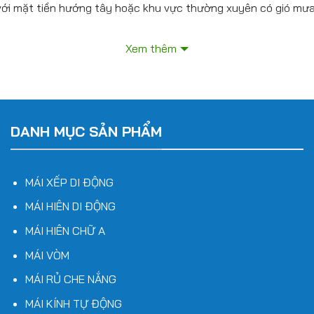
với mặt tiền hướng tây hoặc khu vực thường xuyên có gió mưa 
o công trình, nhờ phần bạt có thể in hoa văn, phối màu hoặc tr
Xem thêm
 bằng tay quay, dây rút hoặc tích hợp motor điện điều khiển từ
 đảm bảo khả năng chịu lực, không gỉ sét. Có thể dùng khung
DANH MỤC SẢN PHẨM
ật, Hàn có khả năng cản nắng đến 98%, chống thấm nước, chố
MÁI XẾP DI ĐỘNG
ây kéo, ròng rọc hoặc sử dụng motor điện lắp đặt âm trần/mặ
MÁI HIÊN DI ĐỘNG
MÁI HIÊN CHỮ A
MÁI VÒM
ình:
MÁI RỦ CHE NẮNG
MÁI KÍNH TỰ ĐỘNG