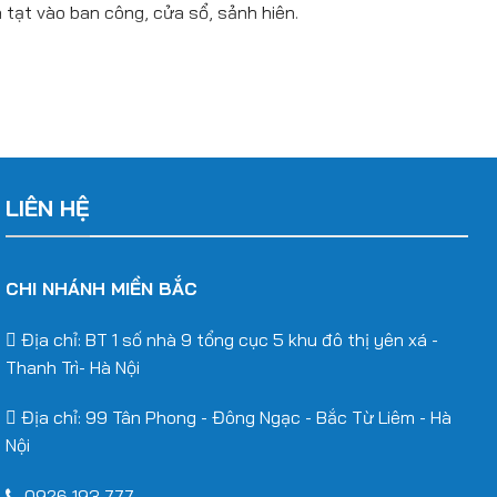
tạt vào ban công, cửa sổ, sảnh hiên.
ang trí theo nhận diện thương hiệu (đối với nhà hàng, cửa
 xa.
 nhôm định hình cho công trình cần tính thẩm mỹ cao.
LIÊN HỆ
ng bám bụi, không bị bay màu.
CHI NHÁNH MIỀN BẮC
t dựng.
Địa chỉ: BT 1 số nhà 9 tổng cục 5 khu đô thị yên xá -
Thanh Trì- Hà Nội
Địa chỉ: 99 Tân Phong - Đông Ngạc - Bắc Từ Liêm - Hà
Nội
0926 193 777