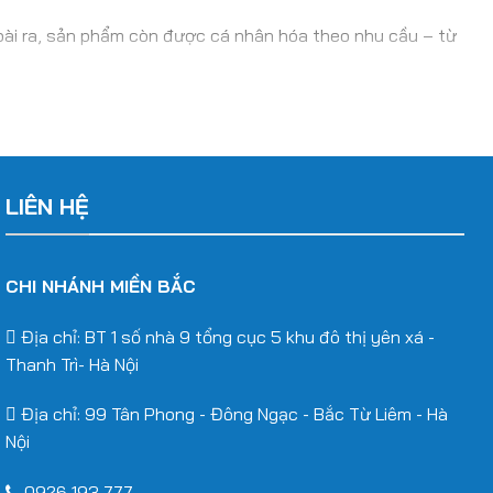
Ngoài ra, sản phẩm còn được cá nhân hóa theo nhu cầu – từ
bền ngay cả trong điều kiện thời tiết khắc nghiệt.
LIÊN HỆ
tím, chống thấm và giữ màu bền đẹp trong nhiều năm.
 nhu cầu và ngân sách khách hàng.
CHI NHÁNH MIỀN BẮC
Địa chỉ: BT 1 số nhà 9 tổng cục 5 khu đô thị yên xá -
Thanh Trì- Hà Nội
Địa chỉ: 99 Tân Phong - Đông Ngạc - Bắc Từ Liêm - Hà
Nội
0926 193 777