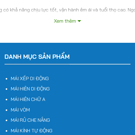
ộng có khả năng chịu lực tốt, vận hành êm ái và tuổi thọ cao. 
m bảo sự hài hòa với tổng thể kiến trúc.
Xem thêm
kim hoặc inox cao cấp, chống gỉ sét, chịu lực tốt, đảm bảo độ 
DANH MỤC SẢN PHẨM
TA Nhật, bạt PVC simili cao cấp, có khả năng chống tia cực 
 hoặc lắp đặt motor điện tự động điều khiển từ xa – tùy theo
MÁI XẾP DI ĐỘNG
MÁI HIÊN DI ĐỘNG
MÁI HIÊN CHỮ A
MÁI VÒM
MÁI RỦ CHE NẮNG
MÁI KÍNH TỰ ĐỘNG