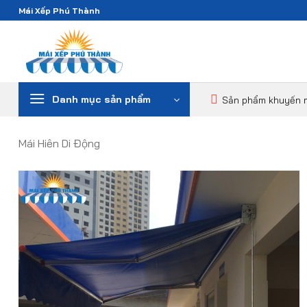
Bỏ
Mái Xếp Phú Thành
qua
nội
dung
Danh mục sản phẩm
Sản phẩm khuyến 
Mái Hiên Di Động