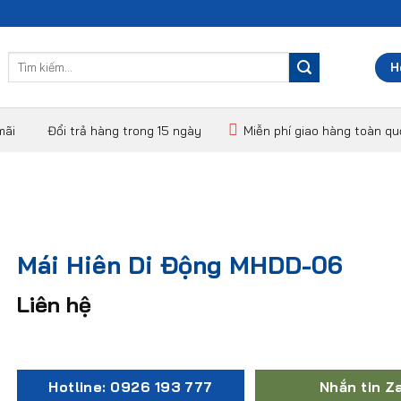
Tìm
H
kiếm:
mãi
Đổi trả hàng trong 15 ngày
Miễn phí giao hàng toàn q
Mái Hiên Di Động MHDD-06
Liên hệ
Hotline: 0926 193 777
Nhắn tin Z