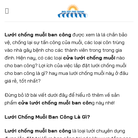
Bỏ
qua
nội
dung
Lưới chống muỗi ban công
được xem là lá chắn bảo
vệ, chống lại sự tấn công của muỗi, các loại côn trùng
vào nhà gây bệnh cho các thành viên trong trong gia
đình. Hiện nay, có các loại
cửa lưới chống muỗi
nào
cho ban công? Lợi ích của việc lắp đặt lưới chống muỗi
cho ban công là gì? hay mua lưới chống muỗi này ở đâu
giá rẻ, tốt nhất?
Đừng bỏ lỡ bài viết dưới đây để hiểu rõ thêm về sản
phẩm
cửa lưới chống muỗi ban côn
g này nhé!
Lưới Chống Muỗi Ban Công Là Gì?
Lưới chống muỗi ban công
là loại lưới chuyên dụng