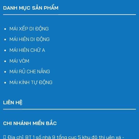
DANH MỤC SẢN PHẨM
MÁI XẾP DI ĐỘNG
MÁI HIÊN DI ĐỘNG
MÁI HIÊN CHỮ A
MÁI VÒM
MÁI RỦ CHE NẮNG
MÁI KÍNH TỰ ĐỘNG
LIÊN HỆ
CHI NHÁNH MIỀN BẮC
Địa chỉ: BT 1 số nhà 9 tổng cục 5 khu đô thị yên xá -