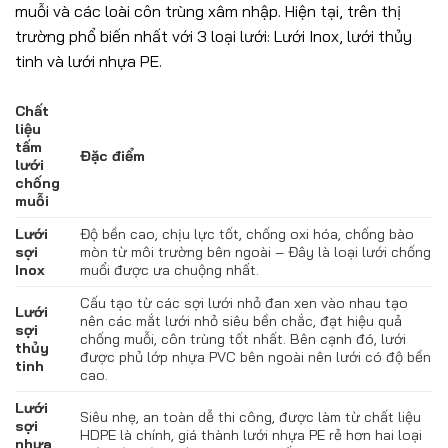
muỗi và các loài côn trùng xâm nhập. Hiện tại, trên thị
trường phổ biến nhất với 3 loại lưới: Lưới Inox, lưới thủy
tinh và lưới nhựa PE.
Chất
liệu
tấm
Đặc điểm
lưới
chống
muỗi
Lưới
Độ bền cao, chịu lực tốt, chống oxi hóa, chống bào
sợi
mòn từ môi trường bên ngoài – Đây là loại lưới chống
Inox
muổi được ưa chuộng nhất.
Cấu tạo từ các sợi lưới nhỏ đan xen vào nhau tạo
Lưới
nên các mắt lưới nhỏ siêu bền chắc, đạt hiệu quả
sợi
chống muỗi, côn trùng tốt nhất. Bên cạnh đó, lưới
thủy
được phủ lớp nhựa PVC bên ngoài nên lưới có độ bền
tinh
cao.
Lưới
Siêu nhẹ, an toàn dễ thi công, được làm từ chất liệu
sợi
HDPE là chính, giá thành lưới nhựa PE rẻ hơn hai loại
nhựa