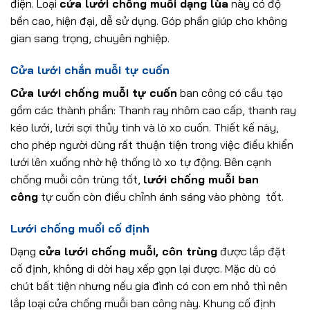
điện. Loại
cửa lưới chống muỗi dạng lùa
này có độ
bền cao, hiện đại, dễ sử dụng. Góp phần giúp cho không
gian sang trọng, chuyên nghiệp.
Cửa lưới chắn muỗi tự cuốn
Cửa lưới chống muỗ
i
tự cuốn
ban công có cầu tạo
gồm các thành phần: Thanh ray nhôm cao cấp, thanh ray
kéo lưới, lưới sợi thủy tinh và lò xo cuốn. Thiết kế này,
cho phép người dùng rất thuận tiện trong việc điều khiển
lưới lên xuống nhờ hệ thống lò xo tự động. Bên cạnh
chống muỗi côn trùng tốt,
lưới chống muỗi ban
công
tự cuốn còn điều chỉnh ánh sáng vào phòng tốt.
Lưới chống muổi cố định
Dạng
cửa lưới chống muỗi, côn trùng
được lắp đặt
cố định, không di dời hay xếp gọn lại được. Mặc dù có
chút bất tiện nhưng nếu gia đình có con em nhỏ thì nên
lắp loại cửa chống muỗi ban công này. Khung cố định